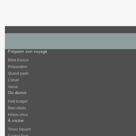
Préparer son voyage
Billet d'avion
Préparation
Quand partir
Climat
Valise
Où dormir
Petit budget
Bien situés
Hôtels chics
À visiter
Times Square