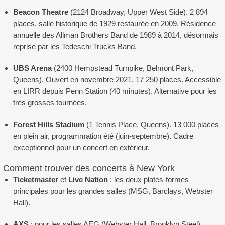
Beacon Theatre
(2124 Broadway, Upper West Side). 2 894
places, salle historique de 1929 restaurée en 2009. Résidence
annuelle des Allman Brothers Band de 1989 à 2014, désormais
reprise par les Tedeschi Trucks Band.
UBS Arena
(2400 Hempstead Turnpike, Belmont Park,
Queens). Ouvert en novembre 2021, 17 250 places. Accessible
en LIRR depuis Penn Station (40 minutes). Alternative pour les
très grosses tournées.
Forest Hills Stadium
(1 Tennis Place, Queens). 13 000 places
en plein air, programmation été (juin-septembre). Cadre
exceptionnel pour un concert en extérieur.
Comment trouver des concerts à New York
Ticketmaster
et
Live Nation
: les deux plates-formes
principales pour les grandes salles (MSG, Barclays, Webster
Hall).
AXS
: pour les salles AEG (Webster Hall, Brooklyn Steel).