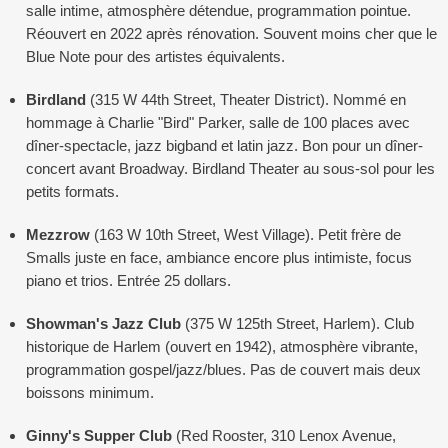
salle intime, atmosphère détendue, programmation pointue.
Réouvert en 2022 après rénovation. Souvent moins cher que le
Blue Note pour des artistes équivalents.
Birdland
(315 W 44th Street, Theater District). Nommé en
hommage à Charlie "Bird" Parker, salle de 100 places avec
dîner-spectacle, jazz bigband et latin jazz. Bon pour un dîner-
concert avant Broadway. Birdland Theater au sous-sol pour les
petits formats.
Mezzrow
(163 W 10th Street, West Village). Petit frère de
Smalls juste en face, ambiance encore plus intimiste, focus
piano et trios. Entrée 25 dollars.
Showman's Jazz Club
(375 W 125th Street, Harlem). Club
historique de Harlem (ouvert en 1942), atmosphère vibrante,
programmation gospel/jazz/blues. Pas de couvert mais deux
boissons minimum.
Ginny's Supper Club
(Red Rooster, 310 Lenox Avenue,