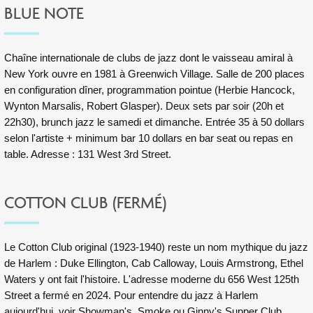
BLUE NOTE
Chaîne internationale de clubs de jazz dont le vaisseau amiral à
New York ouvre en 1981 à Greenwich Village. Salle de 200 places
en configuration dîner, programmation pointue (Herbie Hancock,
Wynton Marsalis, Robert Glasper). Deux sets par soir (20h et
22h30), brunch jazz le samedi et dimanche. Entrée 35 à 50 dollars
selon l'artiste + minimum bar 10 dollars en bar seat ou repas en
table. Adresse : 131 West 3rd Street.
COTTON CLUB (FERMÉ)
Le Cotton Club original (1923-1940) reste un nom mythique du jazz
de Harlem : Duke Ellington, Cab Calloway, Louis Armstrong, Ethel
Waters y ont fait l'histoire. L'adresse moderne du 656 West 125th
Street a fermé en 2024. Pour entendre du jazz à Harlem
aujourd'hui, voir Showman's, Smoke ou Ginny's Supper Club.