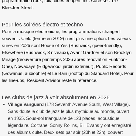
programmation rock, folk, blues et open mic. Adresse : 147
Bleecker Street.
Pour les soirées électro et techno
Pour la musique électronique, les programmations changent
souvent : Cielo (fermé en 2019) n'est plus une option. Les valeurs
sûres en 2026 sont House of Yes (Bushwick, queer-friendly),
Elsewhere (Bushwick, 3 niveaux), Avant Gardner et son Brooklyn
Mirage (réouverture printemps 2026 après rénovation Funktion-
One), Nowadays (Ridgewood, jardin extérieur), Public Records
(Gowanus, audiophile) et Le Bain (rooftop du Standard Hotel). Pour
les line-ups, Resident Advisor reste la référence.
Les clubs de jazz à voir absolument en 2026
Village Vanguard
(178 Seventh Avenue South, West Village).
Sans doute le club de jazz le plus mythique au monde, ouvert
en 1935. Sous-sol triangulaire de 123 places, acoustique
légendaire. Coltrane, Sonny Rollins, Bill Evans y ont enregistré
des albums culte. Deux sets par soir (20h et 22h), couvert