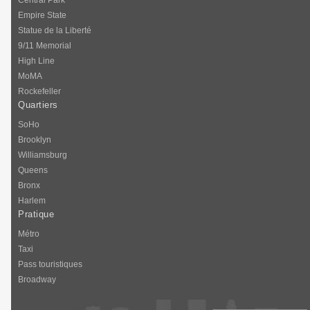
Central Park
Empire State
Statue de la Liberté
9/11 Memorial
High Line
MoMA
Rockefeller
Quartiers
SoHo
Brooklyn
Williamsburg
Queens
Bronx
Harlem
Pratique
Métro
Taxi
Pass touristiques
Broadway