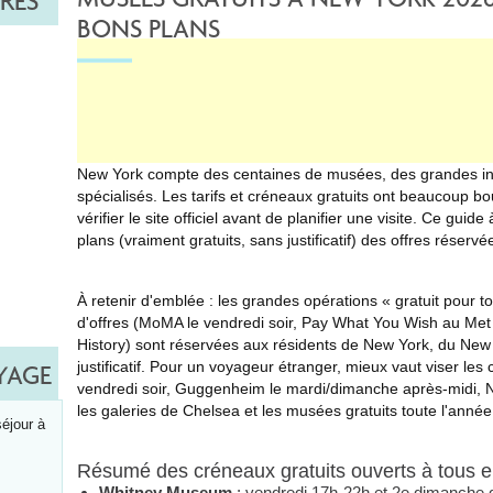
RES
BONS PLANS
New York compte des centaines de musées, des grandes inst
spécialisés. Les tarifs et créneaux gratuits ont beaucoup bo
vérifier le site officiel avant de planifier une visite. Ce guid
plans (vraiment gratuits, sans justificatif) des offres réserv
À retenir d'emblée : les grandes opérations « gratuit pour 
d'offres (MoMA le vendredi soir, Pay What You Wish au Met
History) sont réservées aux résidents de New York, du New
justificatif. Pour un voyageur étranger, mieux vaut viser les
YAGE
vendredi soir, Guggenheim le mardi/dimanche après-midi, Ne
les galeries de Chelsea et les musées gratuits toute l'année
séjour à
Résumé des créneaux gratuits ouverts à tous 
Whitney Museum
: vendredi 17h-22h et 2e dimanche du