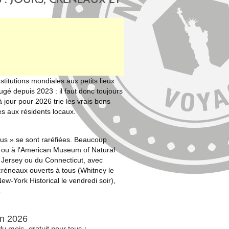
itutions mondiales aux petits lieux
ugé depuis 2023 : il faut donc toujours
e à jour pour 2026 trie les vrais bons
ées aux résidents locaux.
tous » se sont raréfiées. Beaucoup
 ou à l'American Museum of Natural
 Jersey ou du Connecticut, avec
 créneaux ouverts à tous (Whitney le
w-York Historical le vendredi soir),
.
en 2026
 mois, gratuit pour tous ;