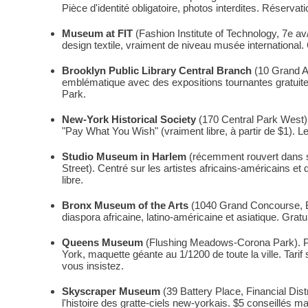
Pièce d'identité obligatoire, photos interdites. Réservat
Museum at FIT
(Fashion Institute of Technology, 7e a
design textile, vraiment de niveau musée international.
Brooklyn Public Library Central Branch
(10 Grand A
emblématique avec des expositions tournantes gratuit
Park.
New-York Historical Society
(170 Central Park West)
"Pay What You Wish" (vraiment libre, à partir de $1). L
Studio Museum in Harlem
(récemment rouvert dans 
Street). Centré sur les artistes africains-américains et
libre.
Bronx Museum of the Arts
(1040 Grand Concourse, Br
diaspora africaine, latino-américaine et asiatique. Gratui
Queens Museum
(Flushing Meadows-Corona Park). Po
York, maquette géante au 1/1200 de toute la ville. Tarif
vous insistez.
Skyscraper Museum
(39 Battery Place, Financial Dist
l'histoire des gratte-ciels new-yorkais. $5 conseillés ma