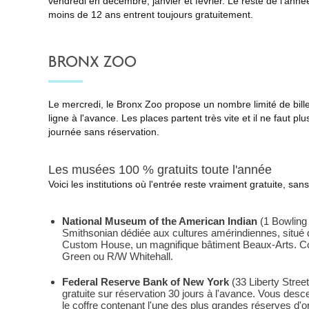
vendredi en décembre, janvier et février. Le reste de l'année
moins de 12 ans entrent toujours gratuitement.
BRONX ZOO
Le mercredi, le Bronx Zoo propose un nombre limité de billet
ligne à l'avance. Les places partent très vite et il ne faut pl
journée sans réservation.
Les musées 100 % gratuits toute l'année
Voici les institutions où l'entrée reste vraiment gratuite, sa
National Museum of the American Indian
(1 Bowling
Smithsonian dédiée aux cultures amérindiennes, situé
Custom House, un magnifique bâtiment Beaux-Arts. C
Green ou R/W Whitehall.
Federal Reserve Bank of New York
(33 Liberty Street,
gratuite sur réservation 30 jours à l'avance. Vous des
le coffre contenant l'une des plus grandes réserves d'