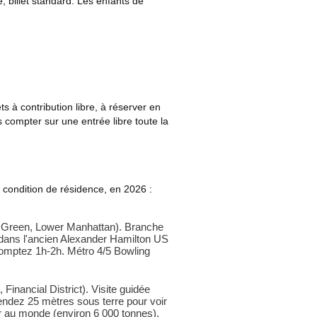
, billet standard. Les enfants de
s à contribution libre, à réserver en
us compter sur une entrée libre toute la
ns condition de résidence, en 2026 :
 Green, Lower Manhattan). Branche
 dans l'ancien Alexander Hamilton US
omptez 1h-2h. Métro 4/5 Bowling
 Financial District). Visite guidée
cendez 25 mètres sous terre pour voir
or au monde (environ 6 000 tonnes).