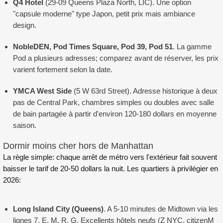
Q4 Hotel
(29-09 Queens Plaza North, LIC). Une option
"capsule moderne" type Japon, petit prix mais ambiance
design.
NobleDEN, Pod Times Square, Pod 39, Pod 51
. La gamme
Pod a plusieurs adresses; comparez avant de réserver, les prix
varient fortement selon la date.
YMCA West Side
(5 W 63rd Street). Adresse historique à deux
pas de Central Park, chambres simples ou doubles avec salle
de bain partagée à partir d'environ 120-180 dollars en moyenne
saison.
Dormir moins cher hors de Manhattan
La règle simple: chaque arrêt de métro vers l'extérieur fait souvent
baisser le tarif de 20-50 dollars la nuit. Les quartiers à privilégier en
2026:
Long Island City (Queens)
. A 5-10 minutes de Midtown via les
lignes 7, E, M, R, G. Excellents hôtels neufs (Z NYC, citizenM