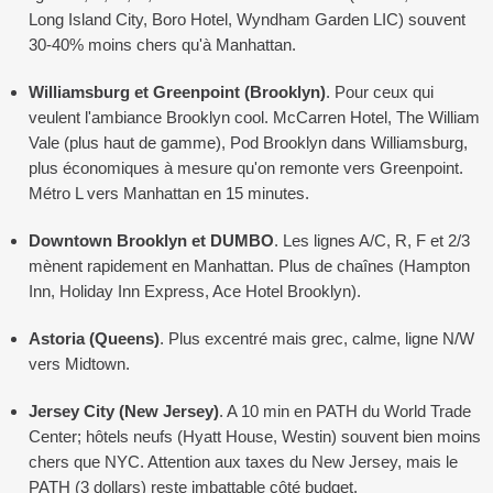
Long Island City, Boro Hotel, Wyndham Garden LIC) souvent
30-40% moins chers qu'à Manhattan.
Williamsburg et Greenpoint (Brooklyn)
. Pour ceux qui
veulent l'ambiance Brooklyn cool. McCarren Hotel, The William
Vale (plus haut de gamme), Pod Brooklyn dans Williamsburg,
plus économiques à mesure qu'on remonte vers Greenpoint.
Métro L vers Manhattan en 15 minutes.
Downtown Brooklyn et DUMBO
. Les lignes A/C, R, F et 2/3
mènent rapidement en Manhattan. Plus de chaînes (Hampton
Inn, Holiday Inn Express, Ace Hotel Brooklyn).
Astoria (Queens)
. Plus excentré mais grec, calme, ligne N/W
vers Midtown.
Jersey City (New Jersey)
. A 10 min en PATH du World Trade
Center; hôtels neufs (Hyatt House, Westin) souvent bien moins
chers que NYC. Attention aux taxes du New Jersey, mais le
PATH (3 dollars) reste imbattable côté budget.