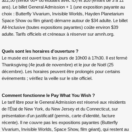
$22,50 (senior 60+ ou étudiant avec ID) et $16 (enfant de 3 à 12
ans). Le billet General Admission + 1 (une exposition payante au
choix : Butterfly Vivarium, Invisible Worlds, Hayden Planetarium
Space Show ou film géant) démarre autour de $34 adulte. Le billet
All-Inclusive (toutes expositions payantes) coûte environ $39
adulte. Tarifs officiels et créneaux à réserver sur
amnh.org
.
Quels sont les horaires d'ouverture ?
Le musée est ouvert tous les jours de 10h00 à 17h30. Il est fermé
Thanksgiving (4e jeudi de novembre) et le jour de Noël (25
décembre). Les horaires peuvent être prolongés pour certains
événements ; vérifiez la veille sur le site officiel.
Comment fonctionne le Pay What You Wish ?
Le tarif libre pour le General Admission est réservé aux résidents
de l'État de New York, du New Jersey et du Connecticut, sur
présentation d'un justificatif (permis, carte d'identité, facture
récente). Il ne couvre pas les expositions payantes (Butterfly
Vivarium, Invisible Worlds, Space Show, film géant), qui restent au